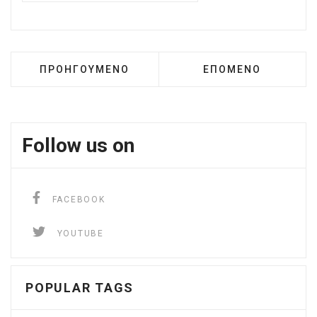
ΠΡΟΗΓΟΎΜΕΝΟ ΆΡΘΡΟ: ΣΥΜΒΟΥΛΈΣ ΓΙΑ ΤΟ ΤΑΞ
ΕΠΌΜΕΝΟ ΆΡΘΡΟ: Α
ΠΡΟΗΓΟΎΜΕΝΟ
ΕΠΌΜΕΝΟ
Follow us on
facebook
FACEBOOK
YouTube
YOUTUBE
POPULAR TAGS