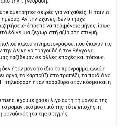
 από την τηλεόραση.
ύτε αμέτρητες σειρές για να χαθείς. Η ταινία
ς ημέρας. Αν την έχανες, δεν υπήρχε
ζητήσεις· έπρεπε να περιμένεις μήνες, ίσως
υτό έδινε μια ξεχωριστή αξία στη στιγμή.
 παλιού καλού κινηματογράφου, που έκαναν τις
 την Αλίκη να τραγουδά ή τον Βέγγο να
 μας ταξίδευαν σε άλλες εποχές και τόπους.
 δεν ήταν μόνο το ίδιο το πρόγραμμα, αλλά η
ι αργά, το καρπούζι στο τραπέζι, τα παιδιά να
 Η τηλεόραση ήταν παράθυρο στον κόσμο και η
emand, έχουμε χάσει λίγο αυτή τη μαγεία της
 το ρομαντικό μυστικό της τότε εποχής: η
η μοναδικότητα της στιγμής.