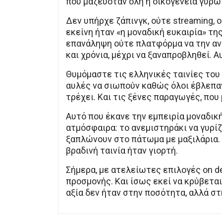
που μαζευόταν όλη η οικογένεια γύρω
Δεν υπήρχε ζάπινγκ, ούτε streaming, ο
εκείνη ήταν «η μοναδική ευκαιρία» τη
επανάληψη ούτε πλατφόρμα να την ανα
και χρόνια, μέχρι να ξαναπροβληθεί. Α
Θυμόμαστε τις ελληνικές ταινίες του
αυλές να σιωπούν καθώς όλοι έβλεπαν
τρέχει. Και τις ξένες παραγωγές, που
Αυτό που έκανε την εμπειρία μοναδική
ατμόσφαιρα: το ανεμιστηράκι να γυρίζε
ξαπλώνουν στο πάτωμα με μαξιλάρια.
βραδινή ταινία ήταν γιορτή.
Σήμερα, με ατελείωτες επιλογές on d
προσμονής. Και ίσως εκεί να κρύβεται
αξία δεν ήταν στην ποσότητα, αλλά στ