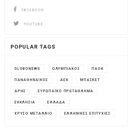
facebook
FACEBOOK
YouTube
YOUTUBE
POPULAR TAGS
GLOBONEWS
ΟΛΥΜΠΙΑΚΌΣ
ΠΑΟΚ
ΠΑΝΑΘΗΝΑΙΚΟΣ
ΑΕΚ
ΜΠΑΣΚΕΤ
ΆΡΗΣ
ΕΥΡΩΠΑΪΚΌ ΠΡΩΤΆΘΛΗΜΑ
ΕΚΚΛΗΣΊΑ
ΕΛΛΆΔΑ
ΧΡΥΣΌ ΜΕΤΆΛΛΙΟ
ΕΛΛΗΝΙΚΈΣ ΕΠΙΤΥΧΊΕΣ