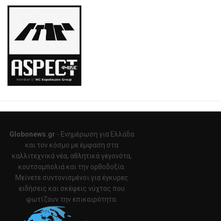
Globonews.gr
- Ενημέρωση για Ελλάδα
και τον κόσμο με έμφαση στα
καλλιτεχνικά νέα, αθλητικά γεγονότα,
κουτσομπολιά και την ορθοδοξία.
Μείνετε συντονισμένοι για έγκυρες
ειδήσεις και σκέψεις νύχτας που
φωτίζουν την επικαιρότητα.