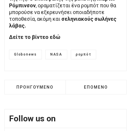
Ρόμπινσον
, οραματίζεται ένα ρομπότ που θα
μπορούσε να εξερευνήσει οποιαδήποτε
τοποθεσία, ακόμη και
σεληνιακούς σωλήνες
λάβας.
Δείτε το βίντεο εδώ
Globonews
NASA
ρομπότ
ΠΡΟΗΓΟΎΜΕΝΟ ΆΡΘΡΟ: ΟΙ ΠΑΡΑΚΙΝΉΣΕΙΣ ΤΟΥ
ΕΠΌΜΕΝΟ ΆΡΘΡΟ: Κ
ΠΡΟΗΓΟΎΜΕΝΟ
ΕΠΌΜΕΝΟ
Follow us on