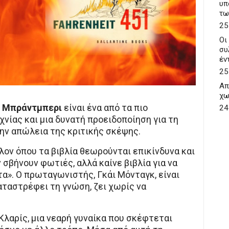
υπ
τω
25
Οι
συ
έν
25
Απ
χω
ι Μπράντμπερι
είναι ένα από τα πιο
24
νίας και μια δυνατή προειδοποίηση για τη
την απώλεια της κριτικής σκέψης.
λον όπου τα βιβλία θεωρούνται επικίνδυνα και
σβήνουν φωτιές, αλλά καίνε βιβλία για να
α». Ο πρωταγωνιστής, Γκάι Μόνταγκ, είναι
αταστρέφει τη γνώση, ζει χωρίς να
Κλαρίς, μια νεαρή γυναίκα που σκέφτεται