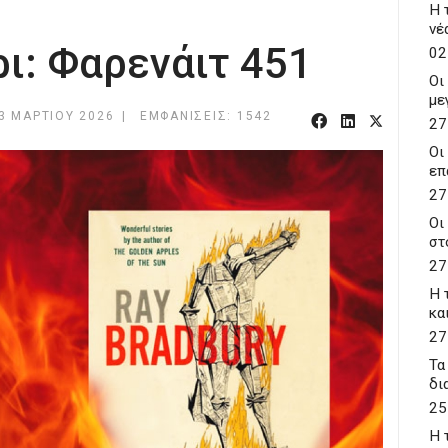
Η 
νέ
ι: Φαρενάιτ 451
02
Οι
με
3 ΜΑΡΤΊΟΥ 2026
ΕΜΦΑΝΊΣΕΙΣ: 1542
27
Οι
επ
27
Οι
στ
27
Η 
κα
27
Τα
δι
25
Η 