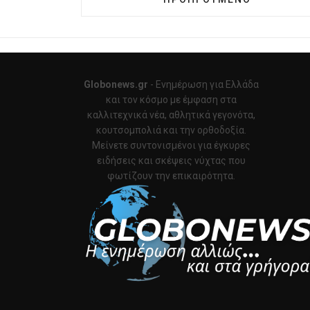
Globonews.gr
- Ενημέρωση για Ελλάδα
και τον κόσμο με έμφαση στα
καλλιτεχνικά νέα, αθλητικά γεγονότα,
κουτσομπολιά και την ορθοδοξία.
Μείνετε συντονισμένοι για έγκυρες
ειδήσεις και σκέψεις νύχτας που
φωτίζουν την επικαιρότητα.