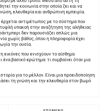
κόσμο με άλλο τρόπο. Μέσα από αυτή τη
ητεί την κοινωνία στην οποία ζει και να
γνώση, ελευθερία και ανθρώπινη εμπειρία.
ς έρχεται αντιμέτωπος με το σύστημα που
 τυφλή υπακοή στην αναζήτηση της αλήθειας
ράντμπερι δεν παρουσιάζει απλώς μια
ωνία χωρίς βάθος, όπου η πληροφορία έχει
ωγία την ουσία.
τη εικόνες που ενισχύουν το αίσθημα
ι ένα βασικό ερώτημα: τι συμβαίνει όταν μια
ιστορία για το μέλλον. Είναι μια προειδοποίηση
ιάσει τη γνώση και την ελευθερία στον βωμό
ΆΡΧΟΝΤΑΣ ΤΩΝ ΜΥΓΏΝ - ΓΟΥΊΛΙΑΜ ΓΚΌΛΝΤΙΝΓΚ
ΕΠΌΜΕΝΟ ΆΡΘΡΟ: ΤΖΈΙΝ ΌΣΤΕΝ:
ΕΠΌΜΕΝΟ