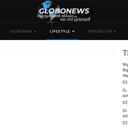
ΚΟΙΝΩΝΙΚΑ
LIFESTYLE
ΟΡΘΟΔΟΞΙΑ
Τ
Ψη
δη
πε
02
Οι
αν
02
Οι
σύ
02