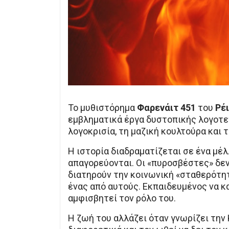
Το μυθιστόρημα
Φαρενάιτ 451
του
Ρέ
εμβληματικά έργα δυστοπικής λογοτεχ
λογοκρισία, τη μαζική κουλτούρα και 
Η ιστορία διαδραματίζεται σε ένα μέλ
απαγορεύονται. Οι «πυροσβέστες» δεν 
διατηρούν την κοινωνική «σταθερότητ
ένας από αυτούς. Εκπαιδευμένος να κ
αμφισβητεί τον ρόλο του.
Η ζωή του αλλάζει όταν γνωρίζει την 