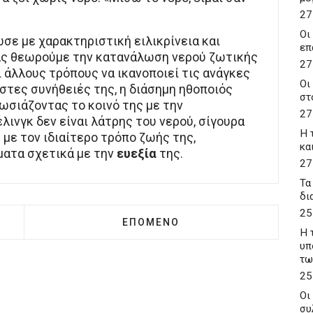
27
Οι
σε με χαρακτηριστική ειλικρίνεια και
επ
μάς θεωρούμε την κατανάλωση νερού ζωτικής
27
ει άλλους τρόπους να ικανοποιεί τις ανάγκες
Οι
ιστες συνήθειές της, η διάσημη ηθοποιός
στ
ωσιάζοντας το κοινό της με την
27
έλινγκ δεν είναι λάτρης του νερού, σίγουρα
Η 
με τον ιδιαίτερο τρόπο ζωής της,
κα
ατα σχετικά με την
ευεξία
της.
27
Τα
δι
25
ΑΓΩΝΊΑ ΤΟΥ ΑΝΤΎΠΑ ΓΙΑ ΤΗ ΜΟΥΣΙΚΉ ΚΑΡΙΈΡΑ ΤΟΥ Γ
ΕΠΌΜΕΝΟ ΆΡΘΡΟ: ΓΙΏΡΓΟΣ ΚΑΛΛ
ΕΠΌΜΕΝΟ
Η 
υπ
τω
25
Οι
συ