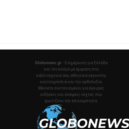
Globonews.gr
- Ενημέρωση για Ελλάδα
και τον κόσμο με έμφαση στα
καλλιτεχνικά νέα, αθλητικά γεγονότα,
κουτσομπολιά και την ορθοδοξία.
Μείνετε συντονισμένοι για έγκυρες
ειδήσεις και σκέψεις νύχτας που
φωτίζουν την επικαιρότητα.