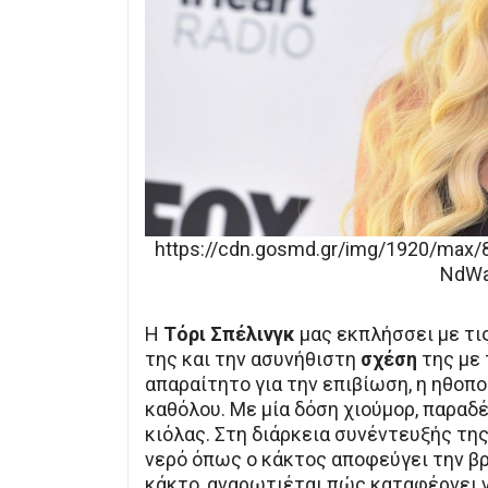
https://cdn.gosmd.gr/img/1920/max/
NdW
Η
Τόρι Σπέλινγκ
μας εκπλήσσει με τι
της και την ασυνήθιστη
σχέση
της με
απαραίτητο για την επιβίωση, η ηθοπ
καθόλου. Με μία δόση χιούμορ, παραδέχ
κιόλας. Στη διάρκεια συνέντευξής τη
νερό όπως ο κάκτος αποφεύγει την βρ
κάκτο, αναρωτιέται πώς καταφέρνει να