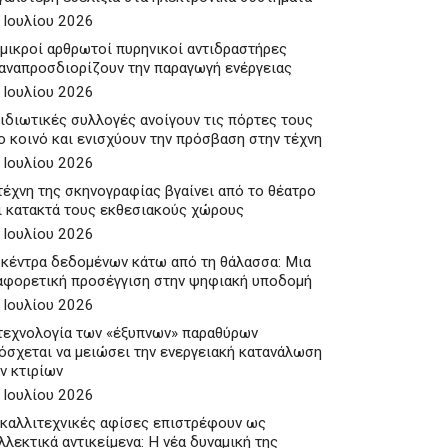
 Ιουλίου 2026
 μικροί αρθρωτοί πυρηνικοί αντιδραστήρες
αναπροσδιορίζουν την παραγωγή ενέργειας
 Ιουλίου 2026
 ιδιωτικές συλλογές ανοίγουν τις πόρτες τους
ο κοινό και ενισχύουν την πρόσβαση στην τέχνη
 Ιουλίου 2026
τέχνη της σκηνογραφίας βγαίνει από το θέατρο
ι κατακτά τους εκθεσιακούς χώρους
 Ιουλίου 2026
 κέντρα δεδομένων κάτω από τη θάλασσα: Μια
αφορετική προσέγγιση στην ψηφιακή υποδομή
 Ιουλίου 2026
ΙΟΥ ΤΟΥ
ΙΑΚΜΆΝΗΣ: Η ΣΥΓΚΙΝΗΤΙΚΉ ΕΞΟΜΟΛΌΓΗΣΗ ΓΙΑ ΤΟΝ ΦΊ
τεχνολογία των «έξυπνων» παραθύρων
όσχεται να μειώσει την ενεργειακή κατανάλωση
ν κτιρίων
 Ιουλίου 2026
 καλλιτεχνικές αφίσες επιστρέφουν ως
λλεκτικά αντικείμενα: Η νέα δυναμική της