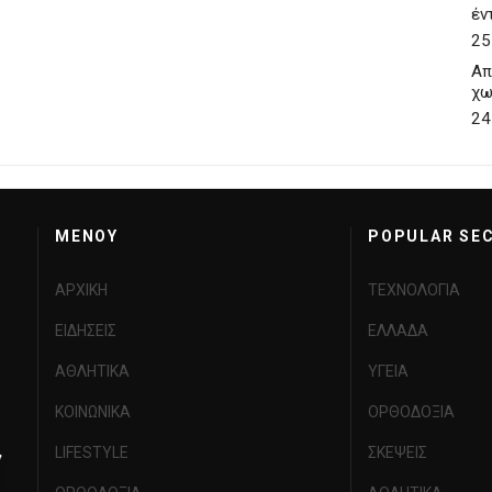
έν
25
Απ
χω
24
MENOY
POPULAR SE
ΑΡΧΙΚΗ
ΤΕΧΝΟΛΟΓΙΑ
ΕΙΔΗΣΕΙΣ
ΕΛΛΑΔΑ
ΑΘΛΗΤΙΚΑ
ΥΓΕΙΑ
ΚΟΙΝΩΝΙΚΑ
ΟΡΘΟΔΟΞΙΑ
LIFESTYLE
ΣΚΕΨΕΙΣ