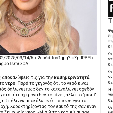
Τ
Ψη
δη
πε
02
Οι
82/2025/03/14/6fc2eb6d-tori1.jpg?t=ZpJPBYb-
αν
agUoTsmrGCA
02
Οι
σύ
ς αποκαλύψεις τις για την
καθημερινότητά
02
 το
νερό
. Παρά το γεγονός ότι το νερό είναι
οιός δηλώνει πως δεν το καταναλώνει σχεδόν
Η 
εται ότι όχι μόνο δεν το πίνει, αλλά το "μισεί"
νέ
ς, η Σπέλινγκ αποκάλυψε ότι αποφεύγει το
02
οχή. Χαρακτηρίζοντας τον εαυτό της σαν έναν
Οι
 ζει χωρίς νερό. «Μισώ το νερό, είμαι σαν
με