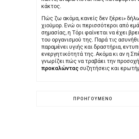
κάκτος.
Πώς ζω ακόμα, κανείς δεν ξέρει» δήλω
χιούμορ. Ενώ οι περισσότεροι από ε
σημασίας, η Τόρι φαίνεται να έχει βρ
του οργανισμού της. Παρά τις ασυνήθ
παραμένει υγιής και δραστήρια, εντυπ
ενεργητικότητά της. Ακόμα κι αν η Σπ
γνωρίζει πώς να τραβάει την προσοχή 
προκαλώντας
συζητήσεις και ερωτήμ
ΠΡΟΗΓΟΎΜΕΝΟ ΆΡΘΡΟ: Η 
ΠΡΟΗΓΟΎΜΕΝΟ