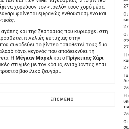
αστών και των ΜΜΕ παγκοσμίως. Στο βίντεο
27
άρι
να χορεύουν τον «τρελό» τους χορό μέσα
ζευγάρι φαίνεται εμφανώς ενθουσιασμένο και
Οι
τικές.
επ
27
 αγάπης και της ζεστασιάς που κυριαρχεί στη
Οι
προσθέτει πινελιές ευτυχίας στην
στ
που συνοδεύει το βίντεο τοποθετεί τους δυο
27
αλαρό τόνο, γεγονός που αποδεικνύει τη
Η 
νεια. Η
Μέγκαν Μαρκλ
και ο
Πρίγκιπας Χάρι
κα
κές στιγμές με τον κόσμο, ενισχύοντας έτσι
27
προσιτό βασιλικό ζευγάρι.
Τα
δι
25
Η 
ΣΥΜΒΟΥΛΉ ΤΟΥ ΠΑΤΈΡΑ ΤΗΣ ΣΆΝΤΡΑΣ ΒΟΥΤΣΆ ΓΙΑ ΤΙ
ΕΠΌΜΕΝΟ ΆΡΘΡΟ: Ο ΣΕΪ́ΧΗΣ Τ
ΕΠΌΜΕΝΟ
υπ
τω
25
Οι
συ