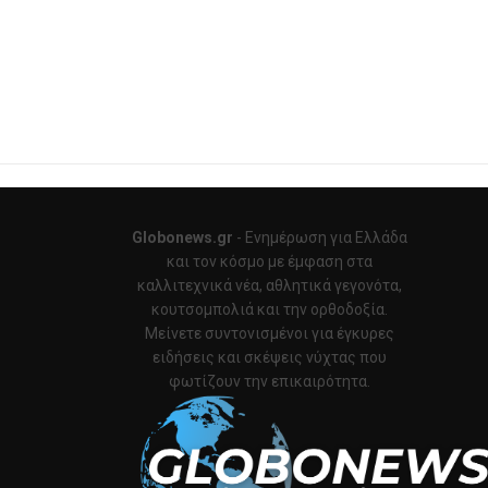
Globonews.gr
- Ενημέρωση για Ελλάδα
και τον κόσμο με έμφαση στα
καλλιτεχνικά νέα, αθλητικά γεγονότα,
κουτσομπολιά και την ορθοδοξία.
Μείνετε συντονισμένοι για έγκυρες
ειδήσεις και σκέψεις νύχτας που
φωτίζουν την επικαιρότητα.