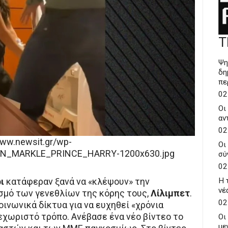
Τ
Ψη
δη
πε
02
Οι
αν
02
www.newsit.gr/wp-
Οι
AN_MARKLE_PRINCE_HARRY-1200x630.jpg
σύ
02
ι
κατάφεραν ξανά να «κλέψουν» την
Η 
νέ
σμό των γενεθλίων της κόρης τους,
Λίλιμπετ
.
02
ινωνικά δίκτυα για να ευχηθεί «χρόνια
ξεχωριστό τρόπο. Ανέβασε ένα νέο βίντεο το
Οι
με