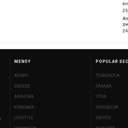
έν
25
Απ
χω
24
MENOY
POPULAR SE
ΑΡΧΙΚΗ
ΤΕΧΝΟΛΟΓΙΑ
ΕΙΔΗΣΕΙΣ
ΕΛΛΑΔΑ
ΑΘΛΗΤΙΚΑ
ΥΓΕΙΑ
ΚΟΙΝΩΝΙΚΑ
ΟΡΘΟΔΟΞΙΑ
LIFESTYLE
ΣΚΕΨΕΙΣ