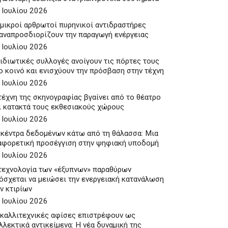
 Ιουλίου 2026
 μικροί αρθρωτοί πυρηνικοί αντιδραστήρες
αναπροσδιορίζουν την παραγωγή ενέργειας
 Ιουλίου 2026
 ιδιωτικές συλλογές ανοίγουν τις πόρτες τους
ο κοινό και ενισχύουν την πρόσβαση στην τέχνη
 Ιουλίου 2026
τέχνη της σκηνογραφίας βγαίνει από το θέατρο
ι κατακτά τους εκθεσιακούς χώρους
 Ιουλίου 2026
 κέντρα δεδομένων κάτω από τη θάλασσα: Μια
αφορετική προσέγγιση στην ψηφιακή υποδομή
 Ιουλίου 2026
τεχνολογία των «έξυπνων» παραθύρων
Σ ΔΎΣΚΟΛΕΣ ΣΤΙΓΜΈΣ
ΟΥ ΚΑΤΆΡ ΣΤΗ ΣΚΙΆΘΟ ΜΕ ΥΠΕΡΠΟΛΥΤΕΛΉ ΘΑΛΑΜΗΓΌ
όσχεται να μειώσει την ενεργειακή κατανάλωση
ν κτιρίων
 Ιουλίου 2026
 καλλιτεχνικές αφίσες επιστρέφουν ως
λλεκτικά αντικείμενα: Η νέα δυναμική της