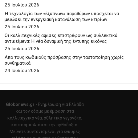
25 Ιουλίου 2026
Η τεχνολογία των «έξυπνων» παραθύρων υπόσχεται να
μειώσει την ενεργειακή κατανάλωση των κτιρίων
25 Ιουλίου 2026
Οι καλλιτεχνικές αφίσες επιστρέφουν ως συλλεκτικά
αντικείμενα: Η νέα δυναμική της έντυπης εικόνας
25 Ιουλίου 2026
Από τους κωδικούς πρόσβασης στην ταυτοποίηση χωρίς
συνθηματικά
24 Ιουλίου 2026
Globonews.gr
- Ενημέρωση για Ελλάδα
και τον κόσμο με έμφαση στα
καλλιτεχνικά νέα, αθλητικά γεγονότα,
κουτσομπολιά και την ορθοδοξία.
Μείνετε συντονισμένοι για έγκυρες