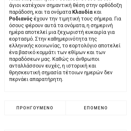
άγιοι κατέχουν σημαντική θέση στην ορθόδοξη
παράδοση, και τα ονόματα
Κλαυδία
και
Ροδιανός
έχουν την τιμητική τους σήμερα. Για
όσους φέρουν αυτά τα ονόματα, η σημερινή
ημέρα αποτελεί μια ξεχωριστή ευκαιρία για
εορτασμό. Στην καθημερινότητα της
ελληνικής κοινωνίας, το εορτολόγιο αποτελεί
ένα βασικό κομμάτι των εθίμων και των
παραδόσεων μας. Καθώς οι άνθρωποι
ανταλλάσσουν ευχές, η ιστορική και
θρησκευτική σημασία τέτοιων ημερών δεν
περνάει απαρατήρητη.
ΠΡΟΗΓΟΎΜΕΝΟ ΆΡΘΡΟ: ΠΟΙΟΙ ΓΙΟΡΤΆΖΟΥΝ ΣΉΜ
ΕΠΌΜΕΝΟ ΆΡΘΡΟ: Η
ΠΡΟΗΓΟΎΜΕΝΟ
ΕΠΌΜΕΝΟ